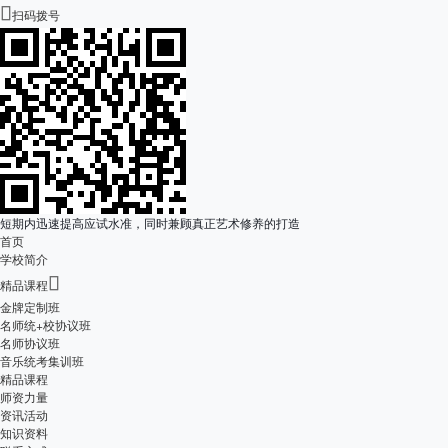

扫码拨号
短期内迅速提高应试水准，同时兼顾真正艺术修养的打造
首页
学校简介

精品课程
金牌定制班
名师统+校协议班
名师协议班
音乐统考集训班
精品课程
师资力量
资讯活动
知识资料