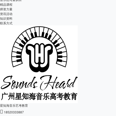
精品课程
师资力量
资讯活动
知识资料
联系方式
星知海音乐艺考教育

18520333887