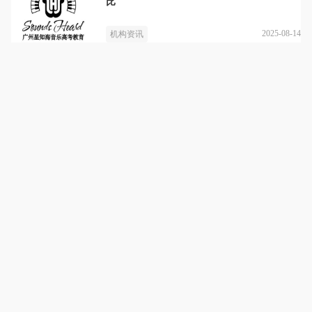
比
2025-08-14
机构资讯
星知海音乐艺考教育
详情
短期内迅速提高应试水准，同时兼顾真正艺术修养的打造