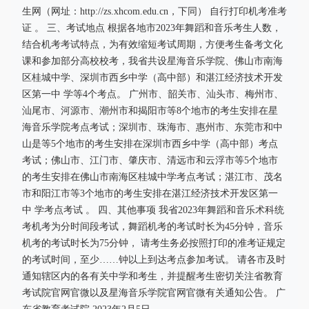
生网（网址：http://zs.xhcom.edu.cn，下同） 自行打印机考准考
证 。 三、考试地点 根据各地市2023年舞蹈和音乐考生人数，
结合机考考试特点，为有效缩短考试周期，方便考生备考文化
课和参加部分高校校考，我省共设星海音乐学院、佛山市南海
区桂城中学、深圳市西乡中学（高中部）和湛江经济技术开发
区第一中 学等4个考点。 广州市、韶关市、汕头市、梅州市、
汕尾市、河源市、潮州市和揭阳市等8个地市的考生安排在星
海音乐学院考点考试；深圳市、珠海市、惠州市、东莞市和中
山是等5个地市的考生安排在深圳市西乡中学（高中部）考点
考试；佛山市、江门市、肇庆市、清远市和云浮市等5个地市
的考生安排在佛山市南海区桂城中学考点考试；湛江市、茂名
市和阳江市等3个地市的考生安排在湛江经济技术开发区第一
中 学考点考试 。 四、其他事项 我省2023年舞蹈和音乐术科统
考机考为分时间段考试，舞蹈机考的考试时长为45分钟，音乐
机考的考试时长为75分钟， 请考生务必按照打印的准考证规定
的考试时间，至少……钟以上到达考点参加考试。 请各市及时
通知辖区内的各有关中学和考生，并提醒考生密切关注省教育
考试院官网官微以及星海音乐学院官网官微有关通知公告。 广