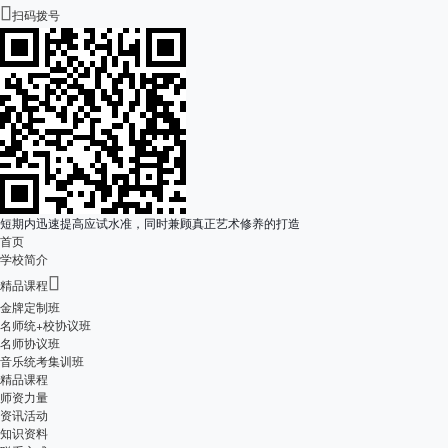

扫码拨号
短期内迅速提高应试水准，同时兼顾真正艺术修养的打造
首页
学校简介

精品课程
金牌定制班
名师统+校协议班
名师协议班
音乐统考集训班
精品课程
师资力量
资讯活动
知识资料