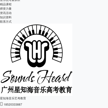
精品课程
师资力量
资讯活动
知识资料
联系方式
星知海音乐艺考教育

18520333887