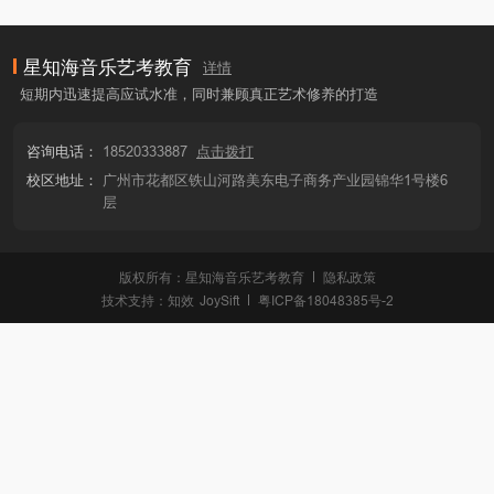
星知海音乐艺考教育
详情
短期内迅速提高应试水准，同时兼顾真正艺术修养的打造
咨询电话：
18520333887
点击拨打
校区地址：
广州市花都区铁山河路美东电子商务产业园锦华1号楼6
层
版权所有：星知海音乐艺考教育
隐私政策
技术支持：
知效
JoySift
粤ICP备18048385号-2