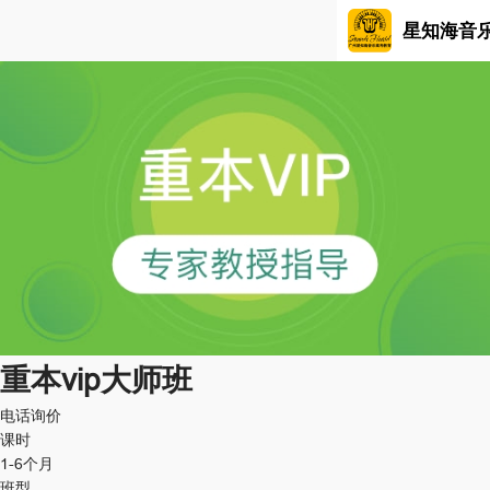
星知海音
重本vip大师班
电话询价
课时
1-6个月
班型