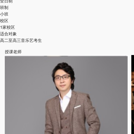
全日制
班制
小班
校区
1家校区
适合对象
高二至高三音乐艺考生
授课老师