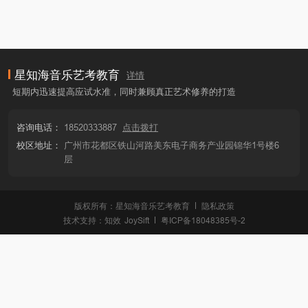
星知海音乐艺考教育
详情
短期内迅速提高应试水准，同时兼顾真正艺术修养的打造
咨询电话：
18520333887
点击拨打
校区地址：
广州市花都区铁山河路美东电子商务产业园锦华1号楼6
层
版权所有：星知海音乐艺考教育
隐私政策
技术支持：
知效
JoySift
粤ICP备18048385号-2