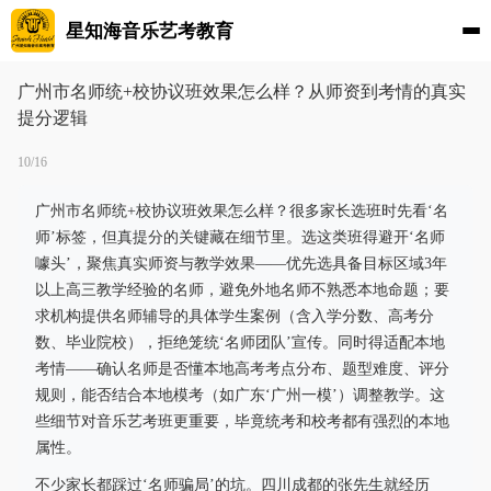
星知海音乐艺考教育
广州市名师统+校协议班效果怎么样？从师资到考情的真实
提分逻辑
10/16
广州市名师统+校协议班效果怎么样？很多家长选班时先看‘名
师’标签，但真提分的关键藏在细节里。选这类班得避开‘名师
噱头’，聚焦真实师资与教学效果——优先选具备目标区域3年
以上高三教学经验的名师，避免外地名师不熟悉本地命题；要
求机构提供名师辅导的具体学生案例（含入学分数、高考分
数、毕业院校），拒绝笼统‘名师团队’宣传。同时得适配本地
考情——确认名师是否懂本地高考考点分布、题型难度、评分
规则，能否结合本地模考（如广东‘广州一模’）调整教学。这
些细节对音乐艺考班更重要，毕竟统考和校考都有强烈的本地
属性。
不少家长都踩过‘名师骗局’的坑。四川成都的张先生就经历