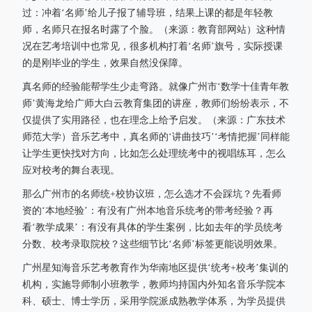
过：冲着‘名师’给儿子报了辅导班，结果上课的都是年轻教
师，名师只在报名时露了个脸。（来源：教育部网站）这种情
况在艺考培训中也常见，很多机构打着‘名师’旗号，实际授课
的是刚毕业的学生，效果自然没保障。
真名师的经验能帮学生少走弯路。就像广州市‘数学十佳青年教
师’黄海龙给广师大白云教育集团的讲座，教师们纷纷表示，不
仅提供了实用路径，也在理念上给予启发。（来源：广东技术
师范大学）音乐艺考中，真名师的‘讲曲技巧’‘考情把握’同样能
让学生更快找对方向，比如怎么处理统考中的视唱练耳，怎么
应对校考的舞台表现。
那么广州市的名师统+校协议班，怎么选才不会踩坑？先看师
资的‘本地经验’：有没有广州本地音乐统考的带考经验？再
看‘教学成果’：有没有具体的学生案例，比如去年的学员统考
分数、校考录取院校？这些细节比‘名师’标签更能说明效果。
广州星知海音乐艺考教育作为华南地区提供‘统考+校考’集训的
机构，实施导师制小班教学，教师均持国内外知名音乐学院本
科、硕士、博士学历，采用学院派成熟教学体系，为学员提供