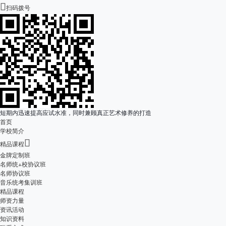

扫码拨号
短期内迅速提高应试水准，同时兼顾真正艺术修养的打造
首页
学校简介

精品课程
金牌定制班
名师统+校协议班
名师协议班
音乐统考集训班
精品课程
师资力量
资讯活动
知识资料