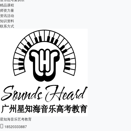
精品课程
师资力量
资讯活动
知识资料
联系方式
星知海音乐艺考教育

18520333887