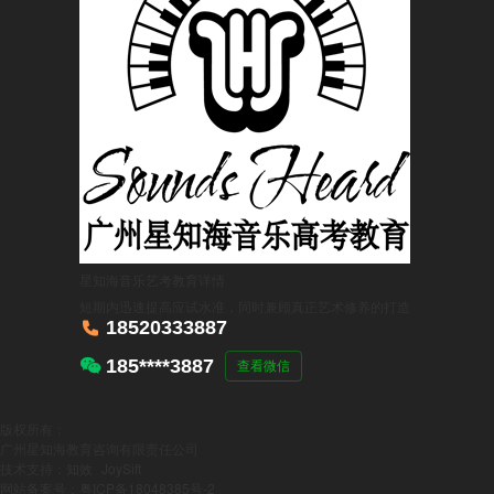
星知海音乐艺考教育
详情
短期内迅速提高应试水准，同时兼顾真正艺术修养的打造

18520333887

185****3887
查看微信
版权所有：
广州星知海教育咨询有限责任公司
技术支持：
知效
JoySift
网站备案号：粤ICP备18048385号-2