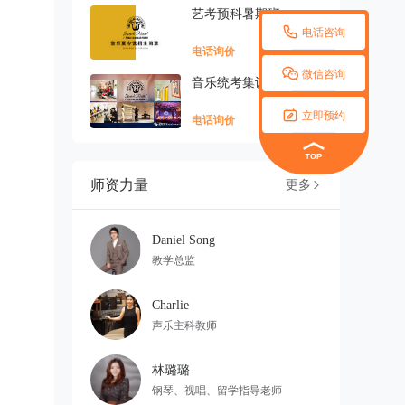
艺考预科暑期班

电话咨询
电话询价

微信咨询
音乐统考集训班

立即预约
电话询价
师资力量
更多

Daniel Song
教学总监
Charlie
声乐主科教师
林璐璐
钢琴、视唱、留学指导老师