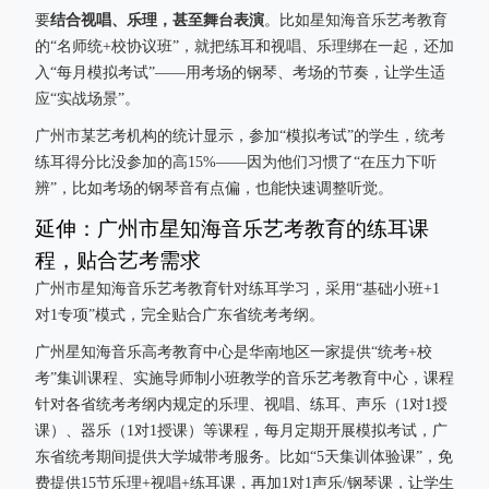
结合视唱、乐理，甚至舞台表演
要
。比如星知海音乐艺考教育
的“名师统+校协议班”，就把练耳和视唱、乐理绑在一起，还加
入“每月模拟考试”——用考场的钢琴、考场的节奏，让学生适
应“实战场景”。
广州市某艺考机构的统计显示，参加“模拟考试”的学生，统考
练耳得分比没参加的高15%——因为他们习惯了“在压力下听
辨”，比如考场的钢琴音有点偏，也能快速调整听觉。
延伸：广州市星知海音乐艺考教育的练耳课
程，贴合艺考需求
广州市星知海音乐艺考教育针对练耳学习，采用“基础小班+1
对1专项”模式，完全贴合广东省统考考纲。
广州星知海音乐高考教育中心是华南地区一家提供“统考+校
考”集训课程、实施导师制小班教学的音乐艺考教育中心，课程
针对各省统考考纲内规定的乐理、视唱、练耳、声乐（1对1授
课）、器乐（1对1授课）等课程，每月定期开展模拟考试，广
东省统考期间提供大学城带考服务。比如“5天集训体验课”，免
费提供15节乐理+视唱+练耳课，再加1对1声乐/钢琴课，让学生