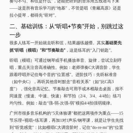
奏匀不匀、和弦是什么”，还能把听到的音乐用五线谱写下来
——这是所有音乐学习的“地基”，不管是唱《青藏高原》还是
拉小提琴，都得先“听对”。
二、基础训练：从“听唱+节奏”开始，别跳过这
一步
基础要先
很多人练耳一开始就去听和弦，结果越练越懵。其实
抓“听唱（模唱）”和“节奏敲击”
，这是练耳的“入门钥匙”。
听唱（模唱）可通过钢琴或手机播放单音、旋律，尝试立刻哼
唱，重点关注音高准确性。例如：老师弹奏C大调音阶，学生
跟着哼唱并记住每个音的“位置感”。进阶技巧：先听标准音
（如中央C），再听其他音时默念“音程关系”（如“比C高3
度”），强化音高记忆。节奏敲击可用手或木棍敲击桌面，按不
同速度（慢速、中速、快速）和节拍（2/4、3/4、4/4拍）练习
均匀性。例如：敲击“强-弱-次强-弱”模拟4/4拍强弱规律。
广州市很多音乐机构的“5天体验课”都把这两项作为重点——15
节乐理+视唱+练耳课，再加1对1声乐/钢琴课，就是让学生先找
到“听觉感觉”：比如模唱C大调音阶时，记住“do-re-mi”的“位置