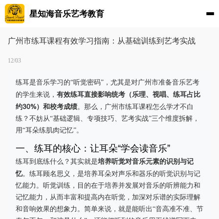
星知海音乐艺考教育
广州市练耳课程有效学习指南：从基础训练到艺考实战
12/03
练耳是音乐学习的“听觉密码”，尤其是对广州市准备音乐艺考
有效练耳直接影响统考（乐理、视唱、练耳占比
的学生来说，
约30%）和校考成绩
。那么，广州市练耳课程怎么学才不白
练？不妨从“基础逻辑、专项技巧、艺考实战”三个维度拆解，
用“耳朵练肌肉记忆”。
一、练耳的核心：让耳朵“学会读音乐”
培养听觉对音乐元素的识别与记
练耳到底练什么？其实就是
忆
。练耳顾名思义，是培养耳朵对声乐和器乐的听觉识别与记
忆能力。听觉训练，目的在于培养并发展对音乐的听辨能力和
记忆能力，从而丰富和提高内在听觉，加深对乐谱的实际理解
和音响效果的想象力。简单来说，就是能听出“音高准不准、节