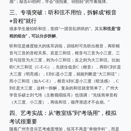
感”；敲击4/4拍时，学会“强拍重、弱拍轻”的节奏规律。
三、专项突破：听和弦不用怕，拆解成“根音
+音程”就行
和弦是“音
很多学生最怕听和弦，觉得“一团音乱哄哄的”。其实
程的组合”，可以分步拆解
。
听和弦是难度较大的练耳训练，训练时可先听出根音，再听根
音与三音的音程关系。若是三和弦，根音与三音为小三度、三
音与冠音为大三度，则为小三和弦；反之则为大三和弦。比如
听C大三和弦（C-E-G），先抓住低音C（根音），再听C到E是
大三度（明亮感），E到G是小三度，就能判断是“大三和弦”；
而小三和弦（如A-C-E），根音A到C是小三度（暗淡感），C
到E是大三度，这样一拆解，复杂的和弦就变简单了。广州大
学音乐硕士刘弋玮（主教视唱练耳）也强调：“先练简单音程
（大三度、小三度），再练和弦，循序渐进才不会崩。”
四、艺考实战：从“教室练”到“考场用”，模拟
考试很重要
随着广州市音乐艺考难度增加，练耳不再是“单独学科”，而是